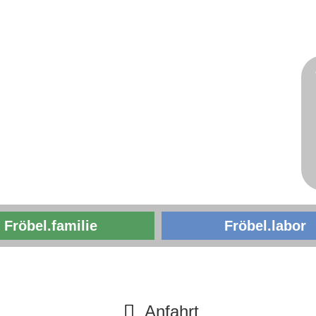
Fröbel.familie
Fröbel.labor
Anfahrt